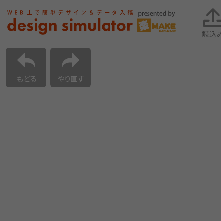
読込
もどる
やり直す