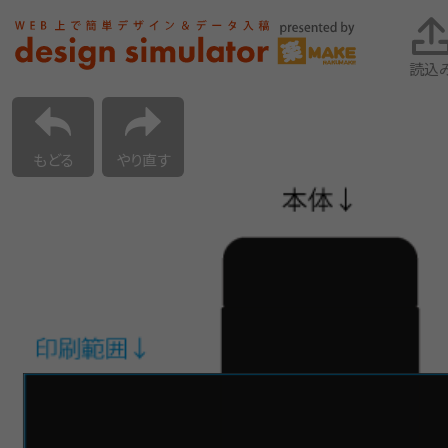
読込
もどる
やり直す