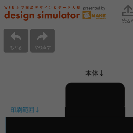
読込
もどる
やり直す