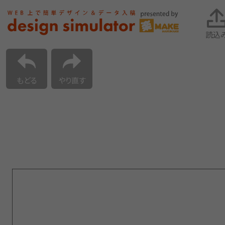
読込
もどる
やり直す