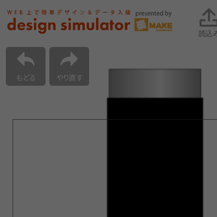
読込
もどる
やり直す