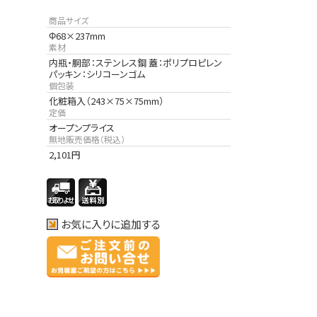
商品サイズ
Φ68×237mm
素材
内瓶・胴部：ステンレス鋼 蓋：ポリプロピレン
パッキン：シリコーンゴム
個包装
化粧箱入（243×75×75mm）
定価
オープンプライス
無地販売価格（税込）
2,101
円
お気に入りに追加する