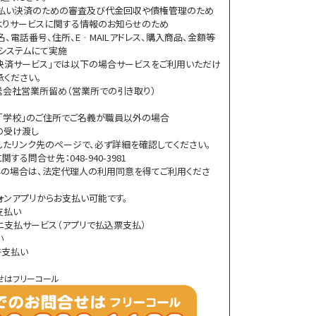
後払い決済のための審査及び代金回収や債権管理のため
Eよりサービスに関する情報のお知らせのため
、電話番号、住所、E‐MAILアドレス、購入商品、金額等
システムにて実施
決済サービス」では以下の場合サービスをご利用いただけ
承ください。
送会社営業所留め（営業所での引き取り）
ル」「学校」のご住所でご名義が職員以外の場合
の受け渡し
したリンク先のページで、必ず詳細を確認してください。
る問合せ先：048-940-3981
の場合は、法定代理人の利用同意を得てご利用くださ
ォンアプリからお支払い可能です。
書支払い
ニ支払サービス（アプリで払込票支払）
い
書支払い
せはフリーコール