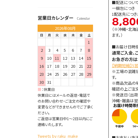
■配送につい
一梱包につき 8
1配送先につ
営業日カレンダー
Calendar
2026年08月
（※沖縄・北海
ます。）
日
月
火
水
木
金
土
1
■お届け日時
2
3
4
5
6
7
8
通常ご入金、
9
10
11
12
13
14
15
お急ぎの方は
【納期短縮】5
16
17
18
19
20
21
22
※工場の混雑
23
24
25
26
27
28
29
す。
30
31
※商品欠品の
確認の上ご注文
■
：
休業日
※発送日（出荷
休業日にはメールの返信・電話で
沖縄・離島は翌
のお問い合わせ・ご注文の確認や
変更などができませんのでご了承く
ださい。
ご返信は営業日中1～2日以内にご
連絡いたします。
Tweets by raku_make
■お支払い方