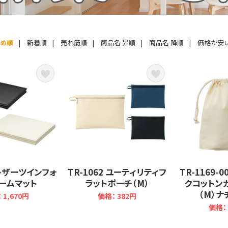
すめ順
|
新着順
|
売れ筋順
|
商品名 昇順
|
商品名 降順
|
価格が安
1 レザーツインフォ
TR-1062 ユーティリティフ
TR-1169-
ームマット
ラットポーチ（M）
クコットン
（M）ナ
 1,670円
価格： 382円
価格： 