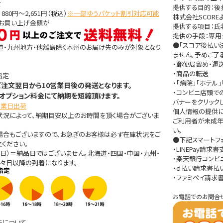
て
提供する目的：
80円～2,651円（税込）
※一部ゆうパケット割引対応可能
株式会社SCOR
きお買い上げ金額が
提供する項目：氏名
提供の手段：専用
●「スコア後払い
道・九州地方・他離島除く本州のお届け先のみが対象となり
ません。予めご了
・郵便局留め・運
・商品の転送
指定
・「病院」「ホテ
ご注文翌日から10営業日後の発送となります。
・コンビニ店頭で
オプション料金にて納期を短縮頂けます。
バナーをクリック
営業日出荷
個人情報の提供に関す
状況によって、納期目安以上のお時間を頂く場合がございま
ご利用者が未成年
い。
場合もございますので、お急ぎのお客様は必ず在庫状況をご
●下記スマートフ
ください。
・LINEPay請求
日）＝納品日ではございません。北海道・四国・中国・九州・
・楽天銀行コンビ
々日以降の到着になります。
・ｄ払い請求書払
・ファミペイ請求
お電話でのお問合
法について