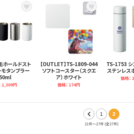
0 缶ホールドスト
【OUTLET】TS-1809-044
TS-1753
ーモタンブラー
ソフトコースター（スクエ
ステンレスボ
50ml
ア）ホワイト
価格： 2
 1,309円
価格： 174円
1
2
21件～27件 (全27件)
前