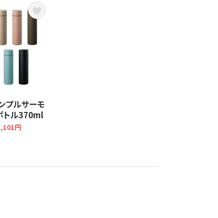
 シンプルサーモ
トル370ml
,101円