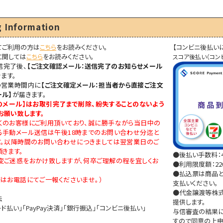
の
20
 Information
件
てご利用の方は
こちら
をお読みください。
【コンビニ後払い
に関しては
こちら
をお読みください。
スコア後払い（コン
信完了後、
【
ご注文確認メール：
送信完了のお知らせメール
ます。
の営業時間内に
【
ご注文確定メール：
担当者から直接ご注文
ール】
が届きます。
のメール
】はお取引完了まで削除、紛失することのないよう
お願い致します。
くのお客様にご利用頂いており、誠に勝手ながら当日中の
る手動メール送信は午後18時までのお問い合わせ分迄と
す。以降時間のお問い合わせにつきましては翌営業日のご
きます。
●後払い手数料：4
変ご迷惑をおかけ致しますが、何卒ご理解の程を宜しくお
●利用限度額：220
●払込票は商品と
はお電話にてご一報くださいませ。）
支払いください。
●代金譲渡等株式
法
提供します。
ド払い」「PayPay決済」「銀行振込」「コンビニ後払い」
与信審査の結果に
すので同意の上申