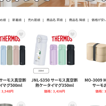
すめ順
|
新着順
|
売れ筋順
|
商品名 昇順
|
商品名 降順
|
価格が安
00 サーモス真空断
JNL-S350 サーモス真空断
MO-3009
マグ500ml
熱ケータイマグ350ml
サーモ
 3,548円
価格： 3,436円
価格： 3