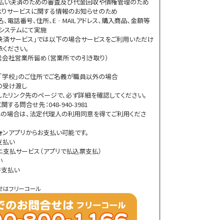
後払い決済のための審査及び代金回収や債権管理のため
Eよりサービスに関する情報のお知らせのため
、電話番号、住所、E‐MAILアドレス、購入商品、金額等
システムにて実施
決済サービス」では以下の場合サービスをご利用いただけ
承ください。
送会社営業所留め（営業所での引き取り）
ル」「学校」のご住所でご名義が職員以外の場合
の受け渡し
したリンク先のページで、必ず詳細を確認してください。
る問合せ先：048-940-3981
の場合は、法定代理人の利用同意を得てご利用くださ
ォンアプリからお支払い可能です。
書支払い
ニ支払サービス（アプリで払込票支払）
い
書支払い
せはフリーコール