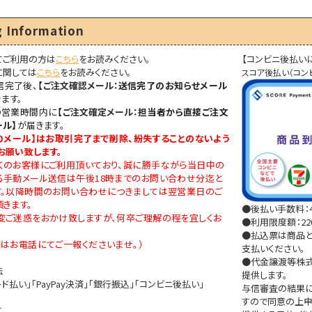
20
 Information
件
てご利用の方は
こちら
をお読みください。
【コンビニ後払い
に関しては
こちら
をお読みください。
スコア後払い（コン
信完了後、
【
ご注文確認メール：
送信完了のお知らせメール
ます。
の営業時間内に
【
ご注文確定メール：
担当者から直接ご注文
ール】
が届きます。
のメール
】はお取引完了まで削除、紛失することのないよう
お願い致します。
くのお客様にご利用頂いており、誠に勝手ながら当日中の
る手動メール送信は午後18時までのお問い合わせ分迄と
す。以降時間のお問い合わせにつきましては翌営業日のご
きます。
●後払い手数料：4
変ご迷惑をおかけ致しますが、何卒ご理解の程を宜しくお
●利用限度額：220
●払込票は商品と
はお電話にてご一報くださいませ。）
支払いください。
●代金譲渡等株式
法
提供します。
ド払い」「PayPay決済」「銀行振込」「コンビニ後払い」
与信審査の結果に
すので同意の上申
て