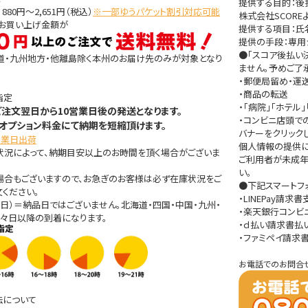
提供する目的：
80円～2,651円（税込）
※一部ゆうパケット割引対応可能
株式会社SCOR
きお買い上げ金額が
提供する項目：氏名
提供の手段：専用
●「スコア後払い
道・九州地方・他離島除く本州のお届け先のみが対象となり
ません。予めご了
・郵便局留め・運
・商品の転送
指定
・「病院」「ホテ
ご注文翌日から10営業日後の発送となります。
・コンビニ店頭で
オプション料金にて納期を短縮頂けます。
バナーをクリック
営業日出荷
個人情報の提供に関す
状況によって、納期目安以上のお時間を頂く場合がございま
ご利用者が未成年
い。
場合もございますので、お急ぎのお客様は必ず在庫状況をご
●下記スマートフ
ください。
・LINEPay請求
日）＝納品日ではございません。北海道・四国・中国・九州・
・楽天銀行コンビ
々日以降の到着になります。
・ｄ払い請求書払
・ファミペイ請求
お電話でのお問合
法について