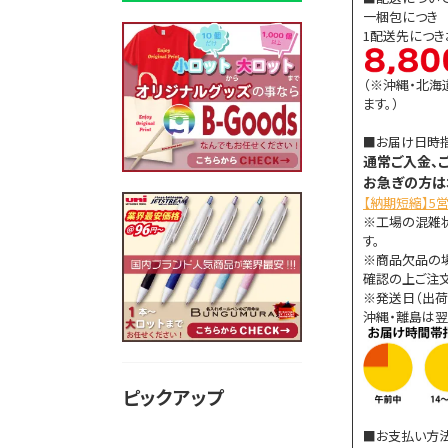
一梱包につき 8
1配送先につ
（※沖縄・北海
ます。）
■お届け日時
通常ご入金、
お急ぎの方は
【納期短縮】5
※工場の混雑
す。
※商品欠品の
確認の上ご注文
※発送日（出荷
沖縄・離島は翌
ピックアップ
■お支払い方