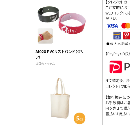
【クレジットカ
ご注文時にお手
WEBコレクト
ださい。
AI028 PVCリストバンド（クリ
【PayPay（I
ア）
注目のアイテム
注文確定後、決
コレクト」のI
【銀行振込につ
お手数料はお
内をさせて頂き
書払い（後払い