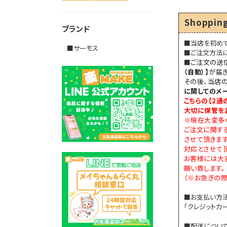
Shopping
ブランド
■当店を初め
■サーモス
■ご注文方法
■
ご注文の送
（自動）】
が届き
その後、当店
に関してのメ
こちらの【
2通
大切に保管を
※現在大変多
ご注文に関す
させて頂きま
対応とさせて頂
お客様には大
願い致します。
（※お急ぎの際
■お支払い方
「クレジットカー
■配送につい