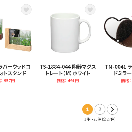
0 ラバーウッドコ
TS-1884-044 陶器マグス
TM-0041
ォトスタンド
トレート（M）ホワイト
ドミラー
： 957円
価格： 491円
価格： 
1
2
1件～20件 (全27件)
次
の