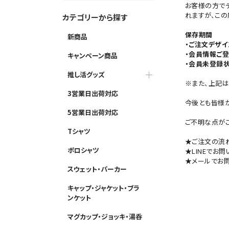
お客様の方で
れますが、こ
カテゴリーから探す
保存期間
新商品
・ご注文デザイ
・会員情報ご
キャンペーン商品
・会員未登録
推し活グッズ
※また、上記は
3営業日出荷対応
今後とも皆様が
5営業日出荷対応
ご不明な点が
Tシャツ
★ご注文の流
ポロシャツ
★LINEでお
★メールでお
スウェット・パーカー
キャップ・ジャケット・ブラ
ンケット
マグカップ・ジョッキ・湯呑