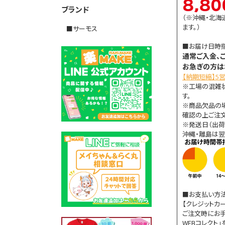
ブランド
（※沖縄・北海
ます。）
■サーモス
■お届け日時
通常ご入金、
お急ぎの方は
【納期短縮】5
※工場の混雑
す。
※商品欠品の
確認の上ご注文
※発送日（出荷
沖縄・離島は翌
■お支払い方
【クレジットカ
ご注文時にお手
WEBコレクト