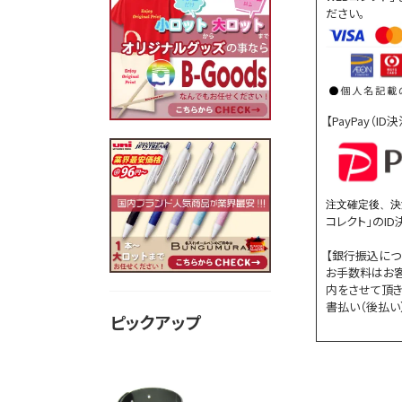
ださい。
【PayPay（I
注文確定後、決
コレクト」のI
【銀行振込につ
お手数料はお
内をさせて頂き
書払い（後払い
ピックアップ