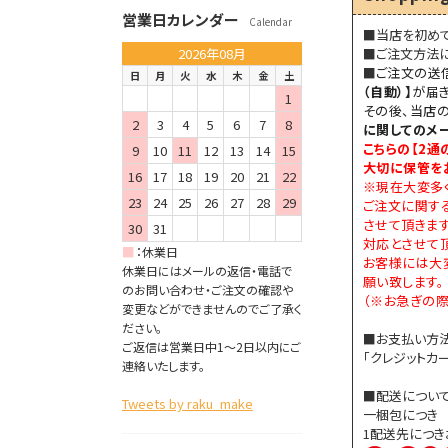
営業日カレンダー
Calendar
■当店を初め
2026年08月
■ご注文方法
■
ご注文の送
日
月
火
水
木
金
土
（自動）】
が届き
1
その後、当店
2
3
4
5
6
7
8
に関してのメ
こちらの【
2通
9
10
11
12
13
14
15
大切に保管を
16
17
18
19
20
21
22
※現在大変多
23
24
25
26
27
28
29
ご注文に関す
させて頂きま
30
31
対応とさせて頂
■
：
休業日
お客様には大
休業日にはメールの返信・電話で
願い致します。
のお問い合わせ・ご注文の確認や
（※お急ぎの際
変更などができませんのでご了承く
ださい。
■お支払い方
ご返信は営業日中1～2日以内にご
「クレジットカー
連絡いたします。
■配送につい
Tweets by raku_make
一梱包につき 8
1配送先につ