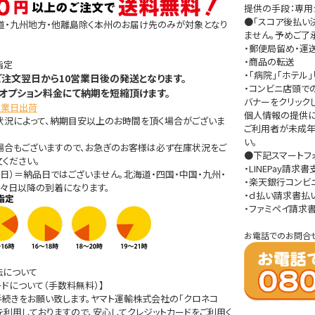
提供の手段：専用
●「スコア後払い
道・九州地方・他離島除く本州のお届け先のみが対象となり
ません。予めご了
・郵便局留め・運
・商品の転送
指定
・「病院」「ホテ
ご注文翌日から10営業日後の発送となります。
・コンビニ店頭で
オプション料金にて納期を短縮頂けます。
バナーをクリック
営業日出荷
個人情報の提供に関す
状況によって、納期目安以上のお時間を頂く場合がございま
ご利用者が未成年
い。
場合もございますので、お急ぎのお客様は必ず在庫状況をご
●下記スマートフ
ください。
・LINEPay請求
日）＝納品日ではございません。北海道・四国・中国・九州・
・楽天銀行コンビ
々日以降の到着になります。
・ｄ払い請求書払
・ファミペイ請求
お電話でのお問合
法について
ードについて（手数料無料）】
続きをお願い致します。ヤマト運輸株式会社の「クロネコ
」を利用しておりますので、安心してクレジットカードをご利用く