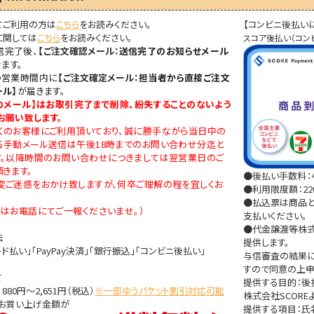
てご利用の方は
こちら
をお読みください。
【コンビニ後払い
に関しては
こちら
をお読みください。
スコア後払い（コン
信完了後、
【
ご注文確認メール：
送信完了のお知らせメール
ます。
の営業時間内に
【
ご注文確定メール：
担当者から直接ご注文
ール】
が届きます。
のメール
】はお取引完了まで削除、紛失することのないよう
お願い致します。
くのお客様にご利用頂いており、誠に勝手ながら当日中の
る手動メール送信は午後18時までのお問い合わせ分迄と
す。以降時間のお問い合わせにつきましては翌営業日のご
きます。
●後払い手数料：4
変ご迷惑をおかけ致しますが、何卒ご理解の程を宜しくお
●利用限度額：220
●払込票は商品と
はお電話にてご一報くださいませ。）
支払いください。
●代金譲渡等株式
法
提供します。
ド払い」「PayPay決済」「銀行振込」「コンビニ後払い」
与信審査の結果に
すので同意の上申
て
提供する目的：
80円～2,651円（税込）
※一部ゆうパケット割引対応可能
株式会社SCOR
きお買い上げ金額が
提供する項目：氏名