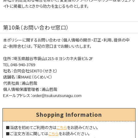
イトに掲載したときから効力を生じるものとします。
第10条（お問い合わせ窓口）
本ポリシーに関するお問い合わせ（個人情報の開示・訂正・利用、提供の中
止・削除含む）は，下記の窓口までお願いいたします。
住所：埼玉県越谷市袋山1215-8 ヨシカネ大袋ビル2F
TEL.048-940-3769
社名：合同会社SEKITO（せきと）
店舗名：楽MAKE（らくめいく）
代表社員：浦山哲哉
個人情報保護管理者：浦山哲哉
Eメールアドレス：
order@tsukurutsunagu.com
Shopping Information
■当店を初めてご利用の方は
こちら
をお読みください。
■ご注文方法に関しては
こちら
をお読みください。