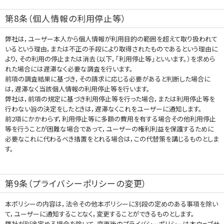
第8条（個人情報の利用停止等）
弊社は，ユーザー本人から個人情報が利用目的の範囲を超えて取り扱われて
いるという理由，または不正の手段により取得されたものであるという理由に
より，その利用の停止または消去（以下，「利用停止等」といいます。）を求めら
れた場合には遅滞なく必要な調査を行います。
前項の調査結果に基づき，その請求に応じる必要があると判断した場合に
は，遅滞なく当該個人情報の利用停止等を行います。
弊社は，前項の規定に基づき利用停止等を行った場合，または利用停止等を
行わない旨の決定をしたときは，遅滞なくこれをユーザーに通知します。
前2項にかかわらず，利用停止等に多額の費用を有する場合その他利用停止
等を行うことが困難な場合であって，ユーザーの権利利益を保護するために
必要なこれに代わるべき措置をとれる場合は，この代替策を講じるものとしま
す。
第9条（プライバシーポリシーの変更）
本ポリシーの内容は，法令その他本ポリシーに別段の定めのある事項を除い
て，ユーザーに通知することなく，変更することができるものとします。
弊社が別途定める場合を除いて，変更後のプライバシーポリシーは本ウェブサ