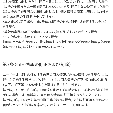
これを開示します。ただし，開示することにより次のいずれかに該当する場合
は，その全部または一部を開示しないこともあり，開示しない決定をした場合
には，その旨を遅滞なく通知します。なお，個人情報の開示に際しては，1件あ
たり1,000円の手数料を申し受けます。
・本人または第三者の生命，身体，財産その他の権利利益を害するおそれが
ある場合
・弊社の業務の適正な実施に著しい支障を及ぼすおそれがある場合
・その他法令に違反することとなる場合
前項の定めにかかわらず，履歴情報および特性情報などの個人情報以外の情
報については，原則として開示いたしません。
第7条（個人情報の訂正および削除）
ユーザーは，弊社の保有する自己の個人情報が誤った情報である場合には，
弊社が定める手続きにより，弊社に対して個人情報の訂正，追加または削除
（以下，「訂正等」といいます。）を請求することができます。
弊社は，ユーザーから前項の請求を受けてその請求に応じる必要があると判
断した場合には，遅滞なく，当該個人情報の訂正等を行うものとします。
弊社は，前項の規定に基づき訂正等を行った場合，または訂正等を行わない
旨の決定をしたときは遅滞なく，これをユーザーに通知します。