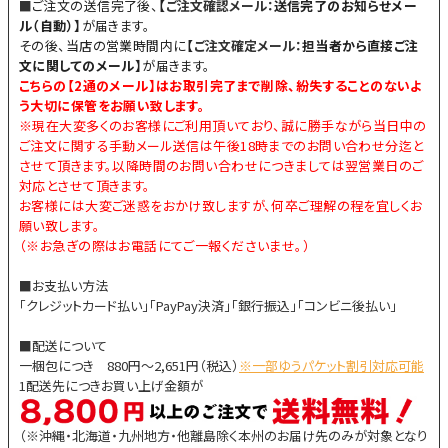
■
ご注文の送信完了後、
【
ご注文確認メール：
送信完了のお知らせメー
ル（自動）】
が届きます。
その後、当店の営業時間内に
【
ご注文確定メール：
担当者から直接ご注
文に関してのメール】
が届きます。
こちらの【
2通のメール
】はお取引完了まで削除、紛失することのないよ
う大切に保管をお願い致します。
※現在大変多くのお客様にご利用頂いており、誠に勝手ながら当日中の
ご注文に関する手動メール送信は午後18時までのお問い合わせ分迄と
させて頂きます。以降時間のお問い合わせにつきましては翌営業日のご
対応とさせて頂きます。
お客様には大変ご迷惑をおかけ致しますが、何卒ご理解の程を宜しくお
願い致します。
（※お急ぎの際はお電話にてご一報くださいませ。）
■お支払い方法
「クレジットカード払い」「PayPay決済」「銀行振込」「コンビニ後払い」
■配送について
一梱包につき 880円～2,651円（税込）
※一部ゆうパケット割引対応可能
1配送先につきお買い上げ金額が
（※沖縄・北海道・九州地方・他離島除く本州のお届け先のみが対象となり