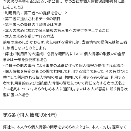
予め次の事項を告知あるいは公表し，かつ当社が個人情報保護委員会に届
出をしたとき
・利用目的に第三者への提供を含むこと
・第三者に提供されるデータの項目
・第三者への提供の手段または方法
・本人の求めに応じて個人情報の第三者への提供を停止すること
・本人の求めを受け付ける方法
前項の定めにかかわらず，次に掲げる場合には，当該情報の提供先は第三者
に該当しないものとします。
・弊社が利用目的の達成に必要な範囲内において個人情報の取扱いの全部
または一部を委託する場合
・合併その他の事由による事業の承継に伴って個人情報が提供される場合
・個人情報を特定の者との間で共同して利用する場合であって，その旨並びに
共同して利用される個人情報の項目，共同して利用する者の範囲，利用する
者の利用目的および当該個人情報の管理について責任を有する者の氏名ま
たは名称について，あらかじめ本人に通知し，または本人が容易に知り得る状
態に置いた場合
第6条（個人情報の開示）
弊社は，本人から個人情報の開示を求められたときは，本人に対し，遅滞なく