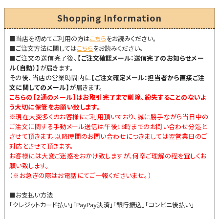
Shopping Information
■当店を初めてご利用の方は
こちら
をお読みください。
■ご注文方法に関しては
こちら
をお読みください。
■
ご注文の送信完了後、
【
ご注文確認メール：
送信完了のお知らせメー
ル（自動）】
が届きます。
その後、当店の営業時間内に
【
ご注文確定メール：
担当者から直接ご注
文に関してのメール】
が届きます。
こちらの【
2通のメール
】はお取引完了まで削除、紛失することのないよ
う大切に保管をお願い致します。
※現在大変多くのお客様にご利用頂いており、誠に勝手ながら当日中の
ご注文に関する手動メール送信は午後18時までのお問い合わせ分迄と
させて頂きます。以降時間のお問い合わせにつきましては翌営業日のご
対応とさせて頂きます。
お客様には大変ご迷惑をおかけ致しますが、何卒ご理解の程を宜しくお
願い致します。
（※お急ぎの際はお電話にてご一報くださいませ。）
■お支払い方法
「クレジットカード払い」「PayPay決済」「銀行振込」「コンビニ後払い」