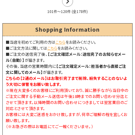
の
次
101件～120件 (全178件)
20
の
Shopping Information
件
20
■当店を初めてご利用の方は
こちら
件
をお読みください。
■ご注文方法に関しては
こちら
をお読みください。
■
ご注文の送信完了後、
【
ご注文確認メール：
送信完了のお知らせメー
ル（自動）】
が届きます。
その後、当店の営業時間内に
【
ご注文確定メール：
担当者から直接ご注
文に関してのメール】
が届きます。
こちらの【
2通のメール
】はお取引完了まで削除、紛失することのないよ
う大切に保管をお願い致します。
※現在大変多くのお客様にご利用頂いており、誠に勝手ながら当日中の
ご注文に関する手動メール送信は午後18時までのお問い合わせ分迄と
させて頂きます。以降時間のお問い合わせにつきましては翌営業日のご
対応とさせて頂きます。
お客様には大変ご迷惑をおかけ致しますが、何卒ご理解の程を宜しくお
願い致します。
（※お急ぎの際はお電話にてご一報くださいませ。）