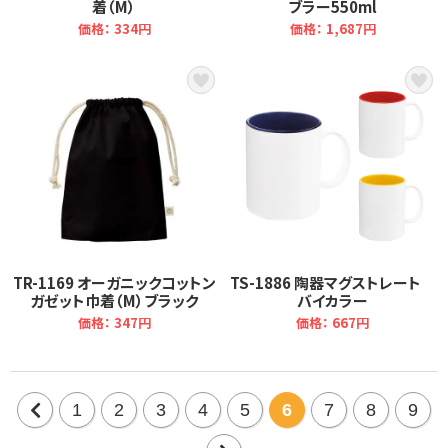
着（M）
ブラー550ml
価格： 334円
価格： 1,687円
TR-1169 オーガニックコットン
TS-1886 陶器マグストレート
ガゼット巾着（M）ブラック
バイカラー
価格： 347円
価格： 667円
1
2
3
4
5
6
7
8
9
前