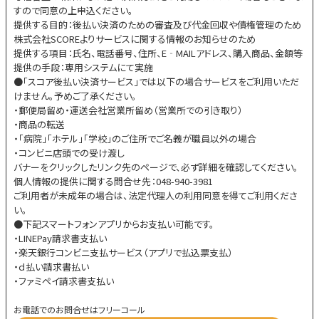
すので同意の上申込ください。
提供する目的：後払い決済のための審査及び代金回収や債権管理のため
株式会社SCOREよりサービスに関する情報のお知らせのため
提供する項目：氏名、電話番号、住所、E‐MAILアドレス、購入商品、金額等
提供の手段：専用システムにて実施
●「スコア後払い決済サービス」では以下の場合サービスをご利用いただ
けません。予めご了承ください。
・郵便局留め・運送会社営業所留め（営業所での引き取り）
・商品の転送
・「病院」「ホテル」「学校」のご住所でご名義が職員以外の場合
・コンビニ店頭での受け渡し
バナーをクリックしたリンク先のページで、必ず詳細を確認してください。
個人情報の提供に関する問合せ先：048-940-3981
ご利用者が未成年の場合は、法定代理人の利用同意を得てご利用くださ
い。
●下記スマートフォンアプリからお支払い可能です。
・LINEPay請求書支払い
・楽天銀行コンビニ支払サービス（アプリで払込票支払）
・ｄ払い請求書払い
・ファミペイ請求書支払い
お電話でのお問合せはフリーコール