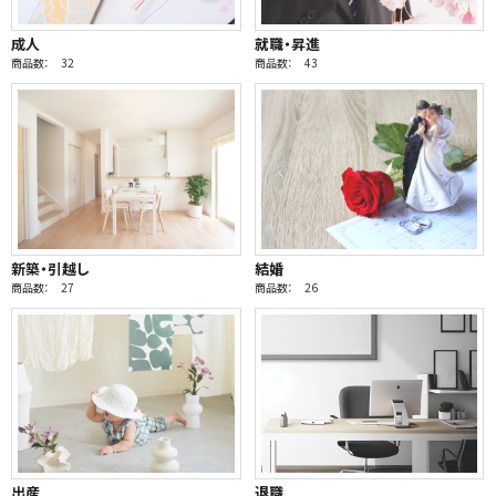
成人
就職・昇進
商品数： 32
商品数： 43
新築・引越し
結婚
商品数： 27
商品数： 26
出産
退職