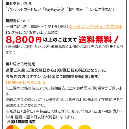
■お支払い方法
「クレジットカード払い」「PayPay決済」「銀行振込」「コンビニ後払い」
■配送について
一梱包につき 880円～2,651円（税込）
※一部ゆうパケット割引対応可能
1配送先につきお買い上げ金額が
（※沖縄・北海道・九州地方・他離島除く本州のお届け先のみが対象となり
ます。）
■お届け日時指定
通常ご入金、ご注文翌日から10営業日後の発送となります。
お急ぎの方はオプション料金にて納期を短縮頂けます。
【納期短縮】5営業日出荷
※工場の混雑状況によって、納期目安以上のお時間を頂く場合がございま
す。
※商品欠品の場合もございますので、お急ぎのお客様は必ず在庫状況をご
確認の上ご注文ください。
※発送日（出荷日）＝納品日ではございません。北海道・四国・中国・九州・
沖縄・離島は翌々日以降の到着になります。