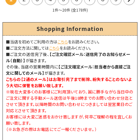
次
1件～20件 (全178件)
の
Shopping Information
20
■当店を初めてご利用の方は
こちら
をお読みください。
件
■ご注文方法に関しては
こちら
をお読みください。
■
ご注文の送信完了後、
【
ご注文確認メール：
送信完了のお知らせメー
ル（自動）】
が届きます。
その後、当店の営業時間内に
【
ご注文確定メール：
担当者から直接ご注
文に関してのメール】
が届きます。
こちらの【
2通のメール
】はお取引完了まで削除、紛失することのないよ
う大切に保管をお願い致します。
※現在大変多くのお客様にご利用頂いており、誠に勝手ながら当日中の
ご注文に関する手動メール送信は午後18時までのお問い合わせ分迄と
させて頂きます。以降時間のお問い合わせにつきましては翌営業日のご
対応とさせて頂きます。
お客様には大変ご迷惑をおかけ致しますが、何卒ご理解の程を宜しくお
願い致します。
（※お急ぎの際はお電話にてご一報くださいませ。）