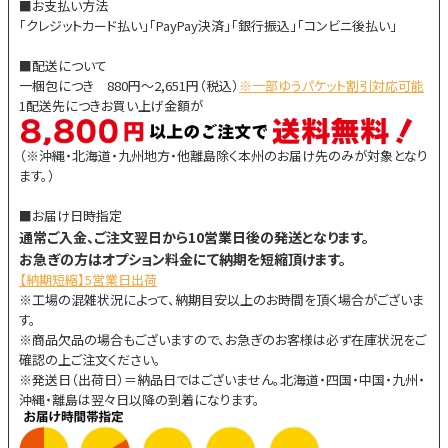
■お支払い方法
「クレジットカード払い」「PayPay決済」「銀行振込」「コンビニ後払い」
■配送について
一梱包につき 880円～2,651円（税込）
※一部ゆうパケット割引対応可能
1配送先につきお買い上げ金額が
（※沖縄・北海道・九州地方・他離島除く本州のお届け先のみが対象となり
ます。）
■お届け日時指定
通常ご入金、ご注文翌日から10営業日後の発送となります。
お急ぎの方はオプション料金にて納期を短縮頂けます。
【納期短縮】5営業日出荷
※工場の混雑状況によって、納期目安以上のお時間を頂く場合がございま
す。
※商品欠品の場合もございますので、お急ぎのお客様は必ず在庫状況をご
確認の上ご注文ください。
※発送日（出荷日）＝納品日ではございません。北海道・四国・中国・九州・
沖縄・離島は翌々日以降の到着になります。