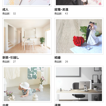
成人
就職・昇進
商品数： 32
商品数： 43
新築・引越し
結婚
商品数： 27
商品数： 26
出産
退職