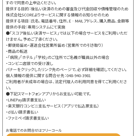
すので同意の上申込ください。
提供する目的：後払い決済のための審査及び代金回収や債権管理のため
株式会社SCOREよりサービスに関する情報のお知らせのため
提供する項目：氏名、電話番号、住所、E‐MAILアドレス、購入商品、金額等
提供の手段：専用システムにて実施
●「スコア後払い決済サービス」では以下の場合サービスをご利用いただ
けません。予めご了承ください。
・郵便局留め・運送会社営業所留め（営業所での引き取り）
・商品の転送
・「病院」「ホテル」「学校」のご住所でご名義が職員以外の場合
・コンビニ店頭での受け渡し
バナーをクリックしたリンク先のページで、必ず詳細を確認してください。
個人情報の提供に関する問合せ先：048-940-3981
ご利用者が未成年の場合は、法定代理人の利用同意を得てご利用くださ
い。
●下記スマートフォンアプリからお支払い可能です。
・LINEPay請求書支払い
・楽天銀行コンビニ支払サービス（アプリで払込票支払）
・ｄ払い請求書払い
・ファミペイ請求書支払い
お電話でのお問合せはフリーコール