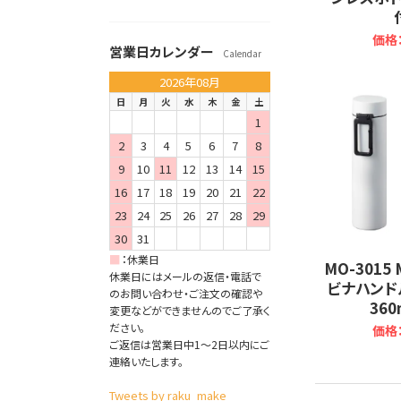
価格：
営業日カレンダー
Calendar
2026年08月
日
月
火
水
木
金
土
1
2
3
4
5
6
7
8
9
10
11
12
13
14
15
16
17
18
19
20
21
22
23
24
25
26
27
28
29
30
31
■
：
休業日
MO-3015
休業日にはメールの返信・電話で
ビナハンド
のお問い合わせ・ご注文の確認や
360m
変更などができませんのでご了承く
ださい。
価格：
ご返信は営業日中1～2日以内にご
連絡いたします。
Tweets by raku_make