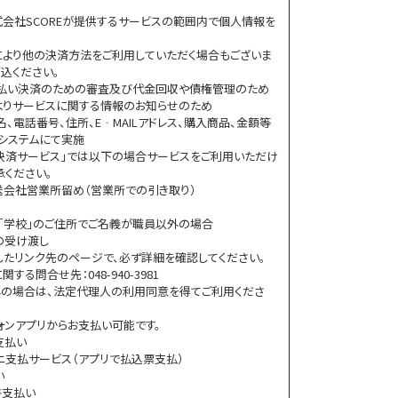
会社SCOREが提供するサービスの範囲内で個人情報を
より他の決済方法をご利用していただく場合もございま
込ください。
後払い決済のための審査及び代金回収や債権管理のため
Eよりサービスに関する情報のお知らせのため
、電話番号、住所、E‐MAILアドレス、購入商品、金額等
システムにて実施
決済サービス」では以下の場合サービスをご利用いただけ
承ください。
送会社営業所留め（営業所での引き取り）
ル」「学校」のご住所でご名義が職員以外の場合
の受け渡し
したリンク先のページで、必ず詳細を確認してください。
る問合せ先：048-940-3981
の場合は、法定代理人の利用同意を得てご利用くださ
ォンアプリからお支払い可能です。
書支払い
ニ支払サービス（アプリで払込票支払）
い
書支払い