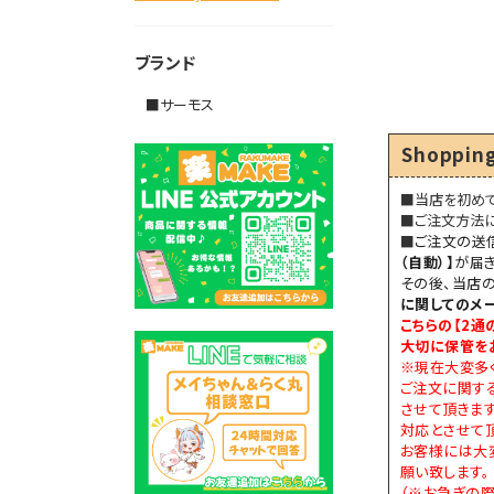
ブランド
■サーモス
Shopping
■当店を初め
■ご注文方法
■
ご注文の送
（自動）】
が届き
その後、当店
に関してのメ
こちらの【
2通
大切に保管を
※現在大変多
ご注文に関す
させて頂きま
対応とさせて頂
お客様には大
願い致します。
（※お急ぎの際