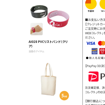
■お支払い方
【クレジットカ
ご注文時にお手
WEBコレクト
ださい。
AI028 PVCリストバンド（クリ
ア）
注目のアイテム
【PayPay（I
注文確定後、決
コレクト」のI
【銀行振込につ