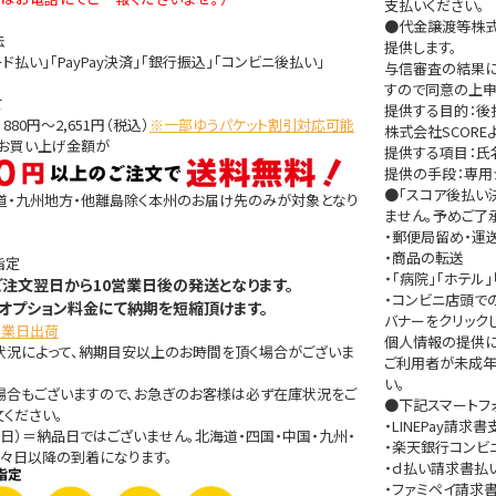
支払いください。
●代金譲渡等株式
法
提供します。
ド払い」「PayPay決済」「銀行振込」「コンビニ後払い」
与信審査の結果に
すので同意の上申
て
提供する目的：
80円～2,651円（税込）
※一部ゆうパケット割引対応可能
株式会社SCOR
きお買い上げ金額が
提供する項目：氏名
提供の手段：専用
●「スコア後払い
道・九州地方・他離島除く本州のお届け先のみが対象となり
ません。予めご了
・郵便局留め・運
・商品の転送
指定
・「病院」「ホテ
ご注文翌日から10営業日後の発送となります。
・コンビニ店頭で
オプション料金にて納期を短縮頂けます。
バナーをクリック
営業日出荷
個人情報の提供に関す
状況によって、納期目安以上のお時間を頂く場合がございま
ご利用者が未成年
い。
場合もございますので、お急ぎのお客様は必ず在庫状況をご
●下記スマートフ
ください。
・LINEPay請求
日）＝納品日ではございません。北海道・四国・中国・九州・
・楽天銀行コンビ
々日以降の到着になります。
・ｄ払い請求書払
・ファミペイ請求