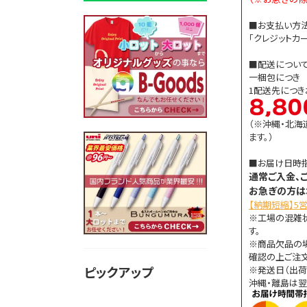
■お支払い方
「クレジットカー
■配送につい
一梱包につき 8
1配送先につ
（※沖縄・北海
ます。）
■お届け日時
通常ご入金、
お急ぎの方は
【納期短縮】5
※工場の混雑
す。
※商品欠品の
確認の上ご注文
ピックアップ
※発送日（出荷
沖縄・離島は翌