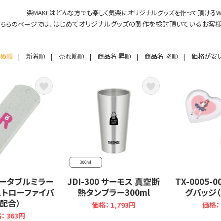
楽MAKEはどんな方でも楽しく気楽にオリジナルグッズを作って頂けるW
はじめてオリジナルグッズの製作を検討頂いているお客
こちらのページでは、
すめ順
|
新着順
|
売れ筋順
|
商品名 昇順
|
商品名 降順
|
価格が安
 ポータブルミラー
JDI-300 サーモス 真空断
TX-0005-
ストローファイバ
熱タンブラー300ml
グバッジ（
配合）
価格： 1,793円
価格： 
： 363円