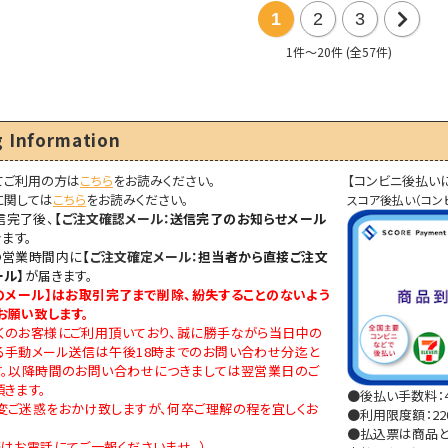
1
2
3
1件～20件 (全57件)
次
の
20
 Information
件
てご利用の方は
こちら
をお読みください。
【コンビニ後払い
に関しては
こちら
をお読みください。
スコア後払い（コン
信完了後、
【
ご注文確認メール：
送信完了のお知らせメール
ます。
の営業時間内に
【
ご注文確定メール：
担当者から直接ご注文
ール】
が届きます。
のメール
】はお取引完了まで削除、紛失することのないよう
お願い致します。
くのお客様にご利用頂いており、誠に勝手ながら当日中の
る手動メール送信は午後18時までのお問い合わせ分迄と
す。以降時間のお問い合わせにつきましては翌営業日のご
きます。
●後払い手数料：4
変ご迷惑をおかけ致しますが、何卒ご理解の程を宜しくお
●利用限度額：220
●払込票は商品と
はお電話にてご一報くださいませ。）