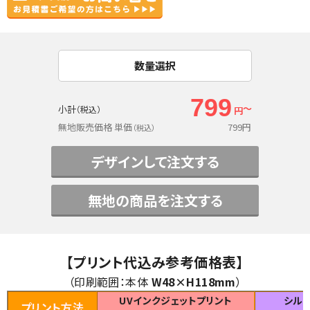
数量選択
799
～
小計
（税込）
円
無地販売価格 単価
799
円
（税込）
デザインして注文する
無地の商品を注文する
【プリント代込み参考価格表】
（印刷範囲：本体
W48
×H118mm
）
UVインクジェットプリント
シル
プリント方法