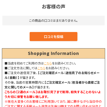
お客様の声
この商品の口コミはまだありません。
Shopping Information
■当店を初めてご利用の方は
こちら
をお読みください。
■ご注文方法に関しては
こちら
をお読みください。
■
ご注文の送信完了後、
【
ご注文確認メール：
送信完了のお知らせメー
ル（自動）】
が届きます。
その後、当店の営業時間内に
【
ご注文確定メール：
担当者から直接ご注
文に関してのメール】
が届きます。
こちらの【
2通のメール
】はお取引完了まで削除、紛失することのないよ
う大切に保管をお願い致します。
※現在大変多くのお客様にご利用頂いており、誠に勝手ながら当日中の
ご注文に関する手動メール送信は午後18時までのお問い合わせ分迄と