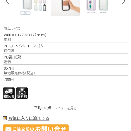
商品サイズ
W80×H177×D42（ｍｍ）
素材
PET、PP、シリコーンゴム
個包装
PE袋､紙箱
定価
957
円
無地販売価格（税込）
799
円
平均
0.0
点
レビューを見る
お気に入りに追加する