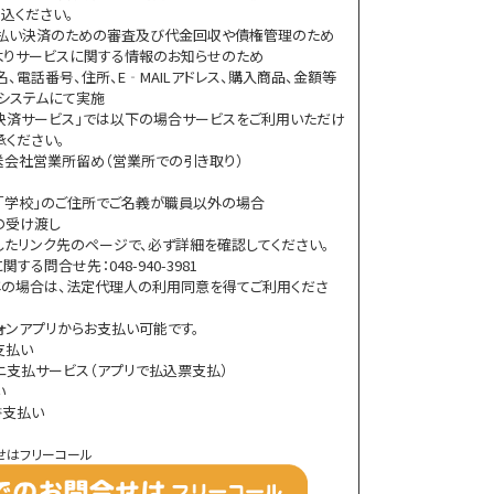
込ください。
後払い決済のための審査及び代金回収や債権管理のため
Eよりサービスに関する情報のお知らせのため
、電話番号、住所、E‐MAILアドレス、購入商品、金額等
システムにて実施
決済サービス」では以下の場合サービスをご利用いただけ
承ください。
送会社営業所留め（営業所での引き取り）
ル」「学校」のご住所でご名義が職員以外の場合
の受け渡し
したリンク先のページで、必ず詳細を確認してください。
る問合せ先：048-940-3981
の場合は、法定代理人の利用同意を得てご利用くださ
ォンアプリからお支払い可能です。
書支払い
ニ支払サービス（アプリで払込票支払）
い
書支払い
せはフリーコール