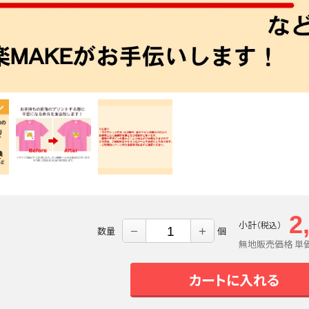
2
小計
（税込）
数量
－
＋
個
無地販売価格 単
カートに入れる