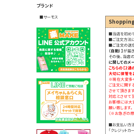
ブランド
■サーモス
Shopping
■当店を初め
■ご注文方法
■
ご注文の送
（自動）】
が届き
その後、当店
に関してのメ
こちらの【
2通
大切に保管を
※現在大変多
ご注文に関す
させて頂きま
対応とさせて頂
お客様には大
願い致します。
（※お急ぎの際
■お支払い方
「クレジットカー