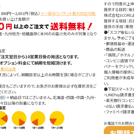
すので同意の上申
て
提供する目的：
80円～2,651円（税込）
※一部ゆうパケット割引対応可能
株式会社SCOR
きお買い上げ金額が
提供する項目：氏名
提供の手段：専用
●「スコア後払い
道・九州地方・他離島除く本州のお届け先のみが対象となり
ません。予めご了
・郵便局留め・運
・商品の転送
指定
・「病院」「ホテ
ご注文翌日から10営業日後の発送となります。
・コンビニ店頭で
オプション料金にて納期を短縮頂けます。
バナーをクリック
営業日出荷
個人情報の提供に関す
状況によって、納期目安以上のお時間を頂く場合がございま
ご利用者が未成年
い。
場合もございますので、お急ぎのお客様は必ず在庫状況をご
●下記スマートフ
ください。
・LINEPay請求
日）＝納品日ではございません。北海道・四国・中国・九州・
・楽天銀行コンビ
々日以降の到着になります。
・ｄ払い請求書払
・ファミペイ請求
お電話でのお問合