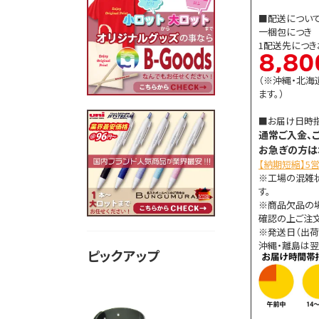
■配送につい
一梱包につき 8
1配送先につ
（※沖縄・北海
ます。）
■お届け日時
通常ご入金、
お急ぎの方は
【納期短縮】5
※工場の混雑
す。
※商品欠品の
確認の上ご注文
※発送日（出荷
沖縄・離島は翌
ピックアップ