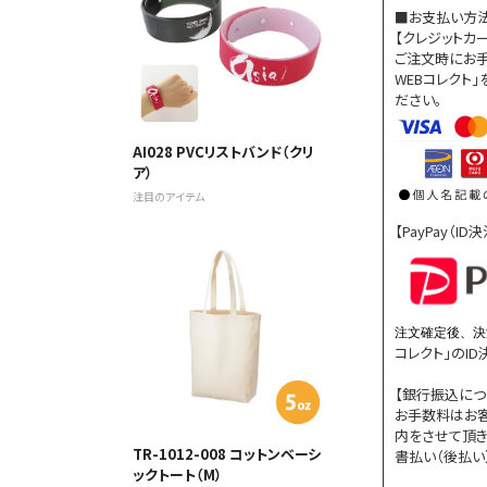
■お支払い方
【クレジットカ
ご注文時にお手
WEBコレクト
ださい。
AI028 PVCリストバンド（クリ
ア）
注目のアイテム
【PayPay（I
注文確定後、決
コレクト」のI
【銀行振込につ
お手数料はお
内をさせて頂き
TR-1012-008 コットンベーシ
書払い（後払い
ックトート（M）