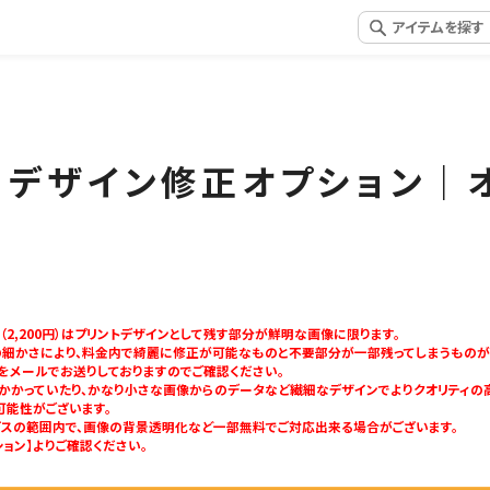
09 デザイン修正オプション｜
（2,200円）はプリントデザインとして残す部分が鮮明な画像に限ります。
の細かさにより、料金内で綺麗に修正が可能なものと不要部分が一部残ってしまうものが
をメールでお送りしておりますのでご確認ください。
がかかっていたり、かなり小さな画像からのデータなど繊細なデザインでよりクオリティの
る可能性がございます。
ービスの範囲内で、画像の背景透明化など一部無料でご対応出来る場合がございます。
ョン】よりご確認ください。