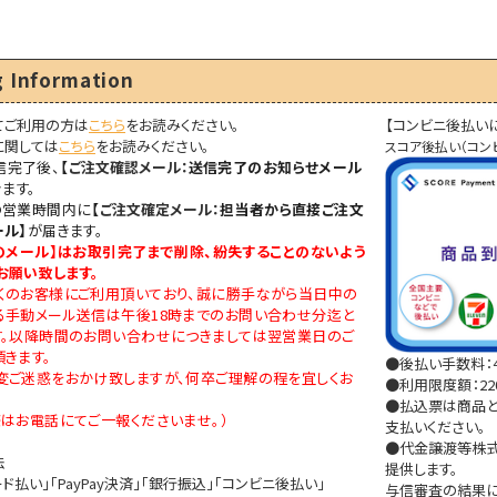
 Information
てご利用の方は
こちら
をお読みください。
【コンビニ後払い
に関しては
こちら
をお読みください。
スコア後払い（コン
信完了後、
【
ご注文確認メール：
送信完了のお知らせメール
ます。
の営業時間内に
【
ご注文確定メール：
担当者から直接ご注文
ール】
が届きます。
のメール
】はお取引完了まで削除、紛失することのないよう
お願い致します。
くのお客様にご利用頂いており、誠に勝手ながら当日中の
る手動メール送信は午後18時までのお問い合わせ分迄と
す。以降時間のお問い合わせにつきましては翌営業日のご
きます。
●後払い手数料：4
変ご迷惑をおかけ致しますが、何卒ご理解の程を宜しくお
●利用限度額：220
●払込票は商品と
はお電話にてご一報くださいませ。）
支払いください。
●代金譲渡等株式
法
提供します。
ド払い」「PayPay決済」「銀行振込」「コンビニ後払い」
与信審査の結果に