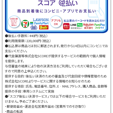
●後払い手数料：440円（税込）
●利用限度額：220,000円（税込）
●払込票は商品とは別に郵送されます。発行から14日以内にコンビニでお
支払いください。
●代金譲渡等株式会社SCOREが提供するサービスの範囲内で個人情報
を提供します。
与信審査の結果により他の決済方法をご利用していただく場合もございま
すので同意の上申込ください。
提供する目的：後払い決済のための審査及び代金回収や債権管理のため
株式会社SCOREよりサービスに関する情報のお知らせのため
提供する項目：氏名、電話番号、住所、E‐MAILアドレス、購入商品、金額等
提供の手段：専用システムにて実施
●「スコア後払い決済サービス」では以下の場合サービスをご利用いただ
けません。予めご了承ください。
・郵便局留め・運送会社営業所留め（営業所での引き取り）
・商品の転送