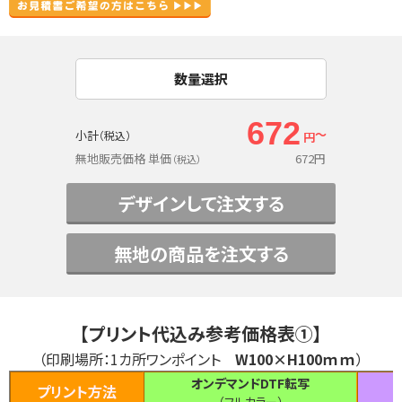
数量選択
672
～
小計
（税込）
円
無地販売価格 単価
672
円
（税込）
デザインして注文する
無地の商品を注文する
【プリント代込み参考価格表①】
（印刷場所：1カ所ワンポイント
W100×H100ｍｍ
）
オンデマンドDTF転写
プリント方法
（フルカラー）