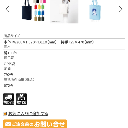
商品サイズ
本体：W360×H370×D110（mm） 持手：25×470（mm）
素材
綿100％
個包装
OPP袋
定価
792
円
無地販売価格（税込）
672
円
お気に入りに追加する