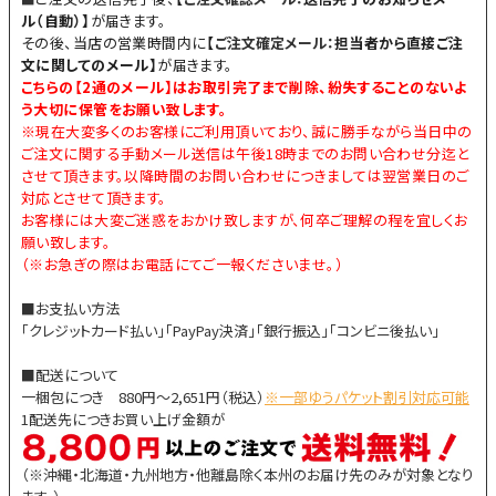
ル（自動）】
が届きます。
その後、当店の営業時間内に
【
ご注文確定メール：
担当者から直接ご注
文に関してのメール】
が届きます。
こちらの【
2通のメール
】はお取引完了まで削除、紛失することのないよ
う大切に保管をお願い致します。
※現在大変多くのお客様にご利用頂いており、誠に勝手ながら当日中の
ご注文に関する手動メール送信は午後18時までのお問い合わせ分迄と
させて頂きます。以降時間のお問い合わせにつきましては翌営業日のご
対応とさせて頂きます。
お客様には大変ご迷惑をおかけ致しますが、何卒ご理解の程を宜しくお
願い致します。
（※お急ぎの際はお電話にてご一報くださいませ。）
■お支払い方法
「クレジットカード払い」「PayPay決済」「銀行振込」「コンビニ後払い」
■配送について
一梱包につき 880円～2,651円（税込）
※一部ゆうパケット割引対応可能
1配送先につきお買い上げ金額が
（※沖縄・北海道・九州地方・他離島除く本州のお届け先のみが対象となり