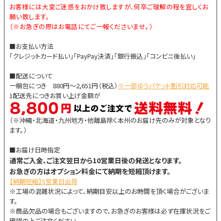
お客様には大変ご迷惑をおかけ致しますが、何卒ご理解の程を宜しくお
願い致します。
（※お急ぎの際はお電話にてご一報くださいませ。）
■お支払い方法
「クレジットカード払い」「PayPay決済」「銀行振込」「コンビニ後払い」
■配送について
一梱包につき 880円～2,651円（税込）
※一部ゆうパケット割引対応可能
1配送先につきお買い上げ金額が
（※沖縄・北海道・九州地方・他離島除く本州のお届け先のみが対象となり
ます。）
■お届け日時指定
通常ご入金、ご注文翌日から10営業日後の発送となります。
お急ぎの方はオプション料金にて納期を短縮頂けます。
【納期短縮】5営業日出荷
※工場の混雑状況によって、納期目安以上のお時間を頂く場合がございま
す。
※商品欠品の場合もございますので、お急ぎのお客様は必ず在庫状況をご
確認の上ご注文ください。