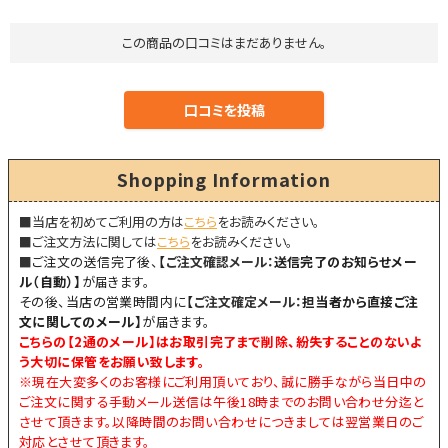
この商品の口コミはまだありません。
Shopping Information
■当店を初めてご利用の方は
こちら
をお読みください。
■ご注文方法に関しては
こちら
をお読みください。
■
ご注文の送信完了後、
【
ご注文確認メール：
送信完了のお知らせメー
ル（自動）】
が届きます。
その後、当店の営業時間内に
【
ご注文確定メール：
担当者から直接ご注
文に関してのメール】
が届きます。
こちらの【
2通のメール
】はお取引完了まで削除、紛失することのないよ
う大切に保管をお願い致します。
※現在大変多くのお客様にご利用頂いており、誠に勝手ながら当日中の
ご注文に関する手動メール送信は午後18時までのお問い合わせ分迄と
させて頂きます。以降時間のお問い合わせにつきましては翌営業日のご
対応とさせて頂きます。