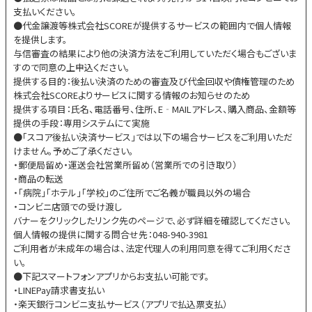
支払いください。
●代金譲渡等株式会社SCOREが提供するサービスの範囲内で個人情報
を提供します。
与信審査の結果により他の決済方法をご利用していただく場合もございま
すので同意の上申込ください。
提供する目的：後払い決済のための審査及び代金回収や債権管理のため
株式会社SCOREよりサービスに関する情報のお知らせのため
提供する項目：氏名、電話番号、住所、E‐MAILアドレス、購入商品、金額等
提供の手段：専用システムにて実施
●「スコア後払い決済サービス」では以下の場合サービスをご利用いただ
けません。予めご了承ください。
・郵便局留め・運送会社営業所留め（営業所での引き取り）
・商品の転送
・「病院」「ホテル」「学校」のご住所でご名義が職員以外の場合
・コンビニ店頭での受け渡し
バナーをクリックしたリンク先のページで、必ず詳細を確認してください。
個人情報の提供に関する問合せ先：048-940-3981
ご利用者が未成年の場合は、法定代理人の利用同意を得てご利用くださ
い。
●下記スマートフォンアプリからお支払い可能です。
・LINEPay請求書支払い
・楽天銀行コンビニ支払サービス（アプリで払込票支払）