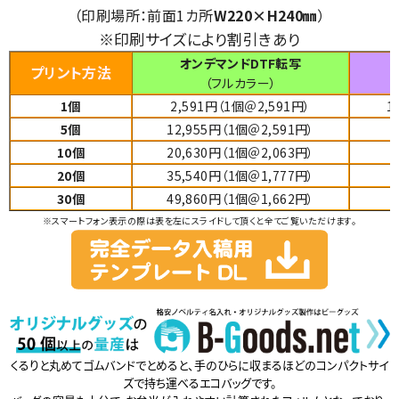
（印刷場所：前面1カ所
W220×H240㎜
）
※印刷サイズにより割引きあり
オンデマンドDTF転写
プリント方法
（フルカラー）
1個
2,591円（1個＠2,591円）
1
5個
12,955
円（1個＠2,591円）
1
10個
20,630円（1個＠2,063円）
1
20個
35,540円（1個＠1
,777
円）
2
30個
49,860円
（
1個＠1,662円）
3
※スマートフォン表示の際は表を左にスライドして頂くと全てご覧いただけます。
くるりと丸めてゴムバンドでとめると、手のひらに収まるほどのコンパクトサイ
ズで持ち運べるエコバッグです。