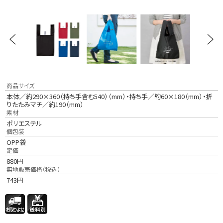
商品サイズ
本体／約290×360（持ち手含む540）（mm）・持ち手／約60×180（mm）・折
りたたみマチ／約190（mm）
素材
ポリエステル
個包装
OPP袋
定価
880
円
無地販売価格（税込）
743
円