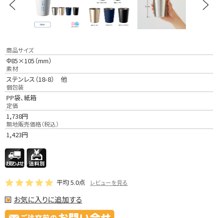
商品サイズ
Φ85×105（mm）
素材
ステンレス（18-8） 他
個包装
PP袋、紙箱
定価
1,738
円
無地販売価格（税込）
1,423
円
平均
5.0
点
レビューを見る
お気に入りに追加する