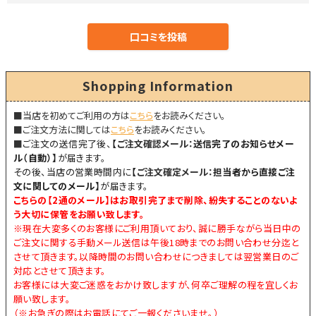
Shopping Information
■当店を初めてご利用の方は
こちら
をお読みください。
■ご注文方法に関しては
こちら
をお読みください。
■
ご注文の送信完了後、
【
ご注文確認メール：
送信完了のお知らせメー
ル（自動）】
が届きます。
その後、当店の営業時間内に
【
ご注文確定メール：
担当者から直接ご注
文に関してのメール】
が届きます。
こちらの【
2通のメール
】はお取引完了まで削除、紛失することのないよ
う大切に保管をお願い致します。
※現在大変多くのお客様にご利用頂いており、誠に勝手ながら当日中の
ご注文に関する手動メール送信は午後18時までのお問い合わせ分迄と
させて頂きます。以降時間のお問い合わせにつきましては翌営業日のご
対応とさせて頂きます。
お客様には大変ご迷惑をおかけ致しますが、何卒ご理解の程を宜しくお
願い致します。
（※お急ぎの際はお電話にてご一報くださいませ。）