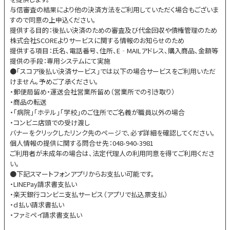
与信審査の結果により他の決済方法をご利用していただく場合もございま
すので同意の上申込ください。
提供する目的：後払い決済のための審査及び代金回収や債権管理のため
株式会社SCOREよりサービスに関する情報のお知らせのため
提供する項目：氏名、電話番号、住所、E‐MAILアドレス、購入商品、金額等
提供の手段：専用システムにて実施
●「スコア後払い決済サービス」では以下の場合サービスをご利用いただ
けません。予めご了承ください。
・郵便局留め・運送会社営業所留め（営業所での引き取り）
・商品の転送
・「病院」「ホテル」「学校」のご住所でご名義が職員以外の場合
・コンビニ店頭での受け渡し
バナーをクリックしたリンク先のページで、必ず詳細を確認してください。
個人情報の提供に関する問合せ先：048-940-3981
ご利用者が未成年の場合は、法定代理人の利用同意を得てご利用くださ
い。
●下記スマートフォンアプリからお支払い可能です。
・LINEPay請求書支払い
・楽天銀行コンビニ支払サービス（アプリで払込票支払）
・ｄ払い請求書払い
・ファミペイ請求書支払い