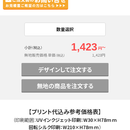
数量選択
1,423
～
小計
（税込）
円
無地販売価格 単価
1,423
円
（税込）
デザインして注文する
無地の商品を注文する
【プリント代込み参考価格表】
（印刷範囲：
UVインクジェット印刷：
W30×H78ｍｍ
回転シルク印刷
：
W210×H78ｍｍ
）