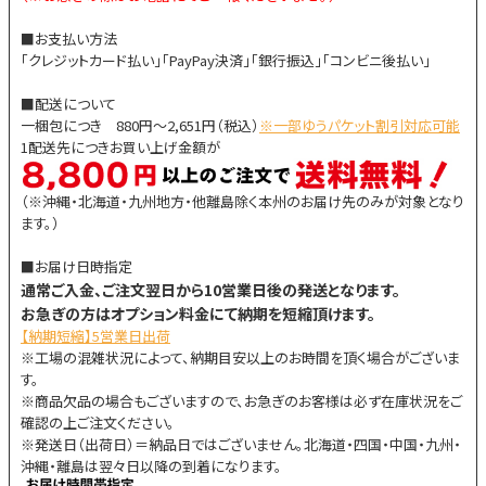
■お支払い方法
「クレジットカード払い」「PayPay決済」「銀行振込」「コンビニ後払い」
■配送について
一梱包につき 880円～2,651円（税込）
※一部ゆうパケット割引対応可能
1配送先につきお買い上げ金額が
（※沖縄・北海道・九州地方・他離島除く本州のお届け先のみが対象となり
ます。）
■お届け日時指定
通常ご入金、ご注文翌日から10営業日後の発送となります。
お急ぎの方はオプション料金にて納期を短縮頂けます。
【納期短縮】5営業日出荷
※工場の混雑状況によって、納期目安以上のお時間を頂く場合がございま
す。
※商品欠品の場合もございますので、お急ぎのお客様は必ず在庫状況をご
確認の上ご注文ください。
※発送日（出荷日）＝納品日ではございません。北海道・四国・中国・九州・
沖縄・離島は翌々日以降の到着になります。