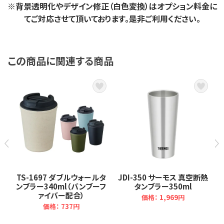
※背景透明化やデザイン修正（白色変換）はオプション料金に
てご対応させて頂いております。是非ご利用ください。
この商品に関連する商品
ラ
TS-1697 ダブルウォールタ
JDI-350 サーモス 真空断熱
ンブラー340ml（バンブーフ
タンブラー350ml
ァイバー配合）
価格：
1,969円
価格：
737円