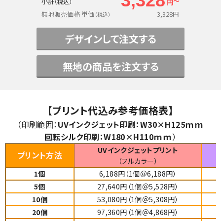
3,328
～
小計
（税込）
円
無地販売価格 単価
3,328
円
（税込）
デザインして注文する
無地の商品を注文する
【プリント代込み参考価格表】
（印刷範囲：
UVインクジェット印刷：
W30×H125ｍｍ
回転シルク印刷
：
W180×H110ｍｍ
）
UVインクジェットプリント
プリント方法
（フルカラー）
1個
6,188円（1個＠6,188円）
5個
27,640円（1個＠5,528円）
10個
53,080円（1個＠5,308円）
20個
97,360円（1個＠4,868円）