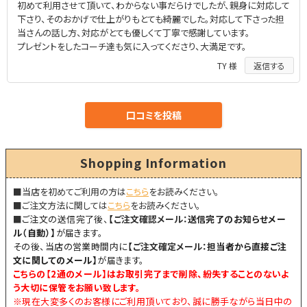
初めて利用させて頂いて、わからない事だらけでしたが、親身に対応して
下さり、そのおかげで仕上がりもとても綺麗でした。対応して下さった担
当さんの話し方、対応がとても優しくて丁寧で感謝しています。
プレゼントをしたコーチ達も気に入ってくださり、大満足です。
TY 様
Shopping Information
■当店を初めてご利用の方は
こちら
をお読みください。
■ご注文方法に関しては
こちら
をお読みください。
■
ご注文の送信完了後、
【
ご注文確認メール：
送信完了のお知らせメー
ル（自動）】
が届きます。
その後、当店の営業時間内に
【
ご注文確定メール：
担当者から直接ご注
文に関してのメール】
が届きます。
こちらの【
2通のメール
】はお取引完了まで削除、紛失することのないよ
う大切に保管をお願い致します。
※現在大変多くのお客様にご利用頂いており、誠に勝手ながら当日中の