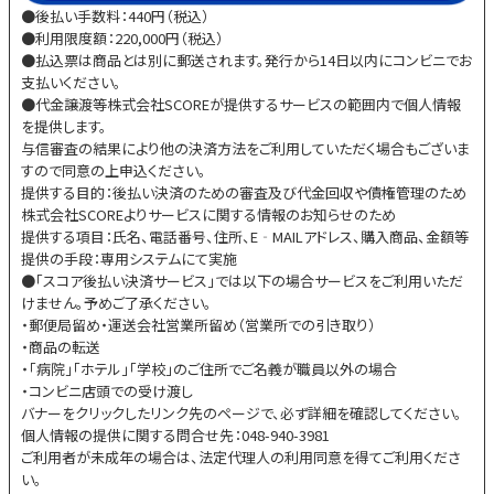
●後払い手数料：440円（税込）
●利用限度額：220,000円（税込）
●払込票は商品とは別に郵送されます。発行から14日以内にコンビニでお
支払いください。
●代金譲渡等株式会社SCOREが提供するサービスの範囲内で個人情報
を提供します。
与信審査の結果により他の決済方法をご利用していただく場合もございま
すので同意の上申込ください。
提供する目的：後払い決済のための審査及び代金回収や債権管理のため
株式会社SCOREよりサービスに関する情報のお知らせのため
提供する項目：氏名、電話番号、住所、E‐MAILアドレス、購入商品、金額等
提供の手段：専用システムにて実施
●「スコア後払い決済サービス」では以下の場合サービスをご利用いただ
けません。予めご了承ください。
・郵便局留め・運送会社営業所留め（営業所での引き取り）
・商品の転送
・「病院」「ホテル」「学校」のご住所でご名義が職員以外の場合
・コンビニ店頭での受け渡し
バナーをクリックしたリンク先のページで、必ず詳細を確認してください。
個人情報の提供に関する問合せ先：048-940-3981
ご利用者が未成年の場合は、法定代理人の利用同意を得てご利用くださ
い。