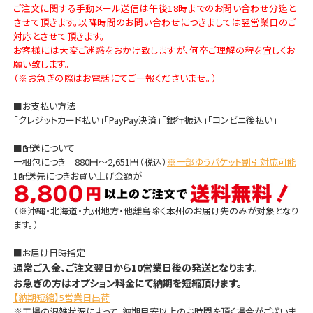
ご注文に関する手動メール送信は午後18時までのお問い合わせ分迄と
させて頂きます。以降時間のお問い合わせにつきましては翌営業日のご
対応とさせて頂きます。
お客様には大変ご迷惑をおかけ致しますが、何卒ご理解の程を宜しくお
願い致します。
（※お急ぎの際はお電話にてご一報くださいませ。）
■お支払い方法
「クレジットカード払い」「PayPay決済」「銀行振込」「コンビニ後払い」
■配送について
一梱包につき 880円～2,651円（税込）
※一部ゆうパケット割引対応可能
1配送先につきお買い上げ金額が
（※沖縄・北海道・九州地方・他離島除く本州のお届け先のみが対象となり
ます。）
■お届け日時指定
通常ご入金、ご注文翌日から10営業日後の発送となります。
お急ぎの方はオプション料金にて納期を短縮頂けます。
【納期短縮】5営業日出荷
※工場の混雑状況によって、納期目安以上のお時間を頂く場合がございま