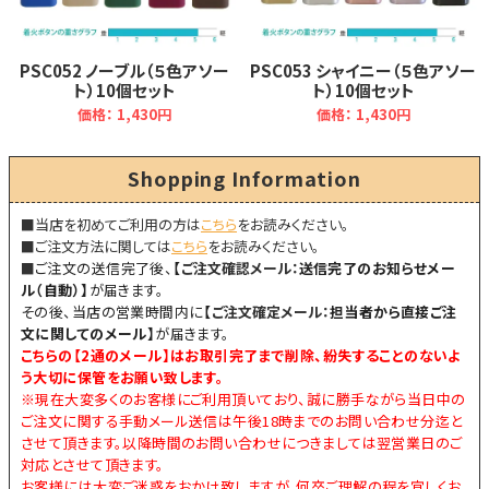
PSC052 ノーブル（５色アソー
PSC053 シャイニー（５色アソー
ト）10個セット
ト）10個セット
価格： 1,430円
価格： 1,430円
Shopping Information
■当店を初めてご利用の方は
こちら
をお読みください。
■ご注文方法に関しては
こちら
をお読みください。
■
ご注文の送信完了後、
【
ご注文確認メール：
送信完了のお知らせメー
ル（自動）】
が届きます。
その後、当店の営業時間内に
【
ご注文確定メール：
担当者から直接ご注
文に関してのメール】
が届きます。
こちらの【
2通のメール
】はお取引完了まで削除、紛失することのないよ
う大切に保管をお願い致します。
※現在大変多くのお客様にご利用頂いており、誠に勝手ながら当日中の
ご注文に関する手動メール送信は午後18時までのお問い合わせ分迄と
させて頂きます。以降時間のお問い合わせにつきましては翌営業日のご
対応とさせて頂きます。
お客様には大変ご迷惑をおかけ致しますが、何卒ご理解の程を宜しくお