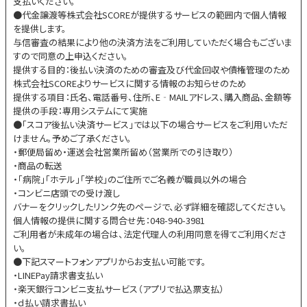
支払いください。
●代金譲渡等株式会社SCOREが提供するサービスの範囲内で個人情報
を提供します。
与信審査の結果により他の決済方法をご利用していただく場合もございま
すので同意の上申込ください。
提供する目的：後払い決済のための審査及び代金回収や債権管理のため
株式会社SCOREよりサービスに関する情報のお知らせのため
提供する項目：氏名、電話番号、住所、E‐MAILアドレス、購入商品、金額等
提供の手段：専用システムにて実施
●「スコア後払い決済サービス」では以下の場合サービスをご利用いただ
けません。予めご了承ください。
・郵便局留め・運送会社営業所留め（営業所での引き取り）
・商品の転送
・「病院」「ホテル」「学校」のご住所でご名義が職員以外の場合
・コンビニ店頭での受け渡し
バナーをクリックしたリンク先のページで、必ず詳細を確認してください。
個人情報の提供に関する問合せ先：048-940-3981
ご利用者が未成年の場合は、法定代理人の利用同意を得てご利用くださ
い。
●下記スマートフォンアプリからお支払い可能です。
・LINEPay請求書支払い
・楽天銀行コンビニ支払サービス（アプリで払込票支払）
・ｄ払い請求書払い