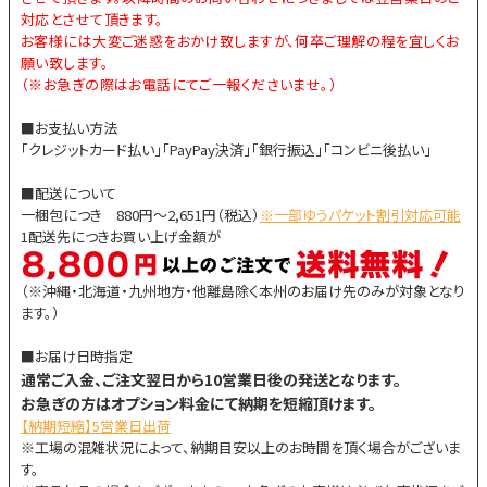
対応とさせて頂きます。
お客様には大変ご迷惑をおかけ致しますが、何卒ご理解の程を宜しくお
願い致します。
（※お急ぎの際はお電話にてご一報くださいませ。）
■お支払い方法
「クレジットカード払い」「PayPay決済」「銀行振込」「コンビニ後払い」
■配送について
一梱包につき 880円～2,651円（税込）
※一部ゆうパケット割引対応可能
1配送先につきお買い上げ金額が
（※沖縄・北海道・九州地方・他離島除く本州のお届け先のみが対象となり
ます。）
■お届け日時指定
通常ご入金、ご注文翌日から10営業日後の発送となります。
お急ぎの方はオプション料金にて納期を短縮頂けます。
【納期短縮】5営業日出荷
※工場の混雑状況によって、納期目安以上のお時間を頂く場合がございま
す。