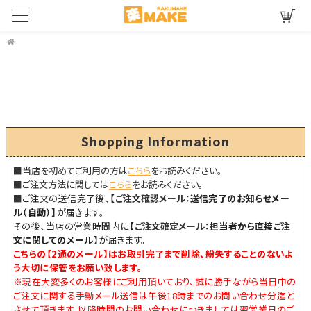
Shopping Information
■当店を初めてご利用の方は
こちら
をお読みください。
■ご注文方法に関しては
こちら
をお読みください。
■
ご注文の送信完了後、
【
ご注文確認メール：
送信完了のお知らせメー
ル（自動）】
が届きます。
その後、当店の営業時間内に
【
ご注文確定メール：
担当者から直接ご注
文に関してのメール】
が届きます。
こちらの【
2通のメール
】はお取引完了まで削除、紛失することのないよ
う大切に保管をお願い致します。
※現在大変多くのお客様にご利用頂いており、誠に勝手ながら当日中の
ご注文に関する手動メール送信は午後18時までのお問い合わせ分迄と
させて頂きます。以降時間のお問い合わせにつきましては翌営業日のご