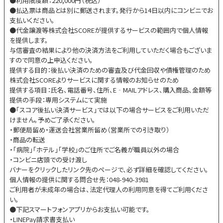
●利用限度額：220,000円（税込）
●払込票は商品とは別に郵送されます。発行から14日以内にコンビニでお
支払いください。
●代金譲渡等株式会社SCOREが提供するサービスの範囲内で個人情報
を提供します。
与信審査の結果により他の決済方法をご利用していただく場合もございま
すので同意の上申込ください。
提供する目的：後払い決済のための審査及び代金回収や債権管理のため
株式会社SCOREよりサービスに関する情報のお知らせのため
提供する項目：氏名、電話番号、住所、E‐MAILアドレス、購入商品、金額等
提供の手段：専用システムにて実施
●「スコア後払い決済サービス」では以下の場合サービスをご利用いただ
けません。予めご了承ください。
・郵便局留め・運送会社営業所留め（営業所での引き取り）
・商品の転送
・「病院」「ホテル」「学校」のご住所でご名義が職員以外の場合
・コンビニ店頭での受け渡し
バナーをクリックしたリンク先のページで、必ず詳細を確認してください。
個人情報の提供に関する問合せ先：048-940-3981
ご利用者が未成年の場合は、法定代理人の利用同意を得てご利用くださ
い。
●下記スマートフォンアプリからお支払い可能です。
・LINEPay請求書支払い