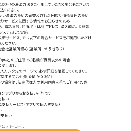
より他の決済方法をご利用していただく場合もございま
込ください。
後払い決済のための審査及び代金回収や債権管理のため
Eよりサービスに関する情報のお知らせのため
、電話番号、住所、E‐MAILアドレス、購入商品、金額等
システムにて実施
決済サービス」では以下の場合サービスをご利用いただけ
承ください。
送会社営業所留め（営業所での引き取り）
ル」「学校」のご住所でご名義が職員以外の場合
の受け渡し
したリンク先のページで、必ず詳細を確認してください。
る問合せ先：048-940-3981
の場合は、法定代理人の利用同意を得てご利用くださ
ォンアプリからお支払い可能です。
書支払い
ニ支払サービス（アプリで払込票支払）
い
書支払い
せはフリーコール