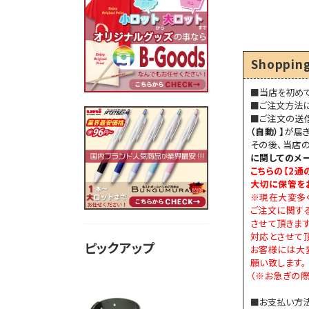
Shopping
■当店を初め
■ご注文方法
■
ご注文の送
（自動）】
が届き
その後、当店
に関してのメ
こちらの【
2通
大切に保管を
※現在大変多
ご注文に関す
させて頂きま
対応とさせて頂
ピックアップ
お客様には大
願い致します。
（※お急ぎの際
■お支払い方