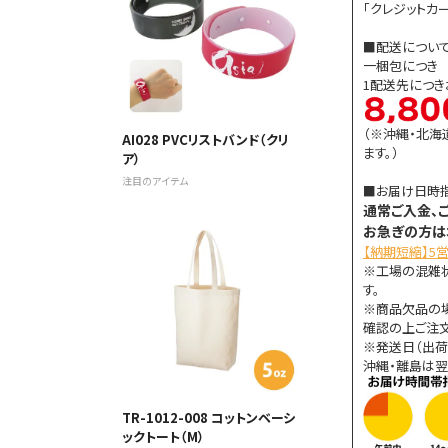
「クレジットカー
■配送につい
一梱包につき 8
1配送先につ
（※沖縄・北海
AI028 PVCリストバンド（クリ
ます。）
ア）
注目のアイテム
■お届け日時
通常ご入金、
お急ぎの方は
【納期短縮】5
※工場の混雑
す。
※商品欠品の
確認の上ご注文
※発送日（出荷
沖縄・離島は翌
TR-1012-008 コットンベーシ
ックトート（M）