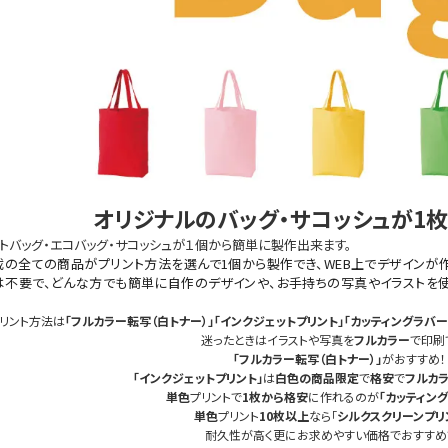
オリジナルのバッグ・サコッシュが1枚
トバッグ・エコバッグ・サコッシュが１個から簡単に製作出来ます。
載の全ての商品がプリント方法を選んで1個から製作でき、WEB上でデザインが
は不要で、どんな方でも簡単に自作のデザインや、お手持ちの写真やイラストを使
リント方法は
「フルカラー転写（白トナー）」「インクジェットプリント」
「カッティングラバー
迷ったときはイラストや写真を
フルカラー
で印刷
「フルカラー転写（白トナー）」
がおすすめ！
「インクジェットプリント」
は
白色の商品限定
で
格安
で
フルカ
単色
プリントで
1枚から格安
に作れるのが
「カッティン
単色
プリント
10枚以上
なら「
シルクスクリーンプリ
​耐久性が高く更にお求めやすい価格でおすすめ