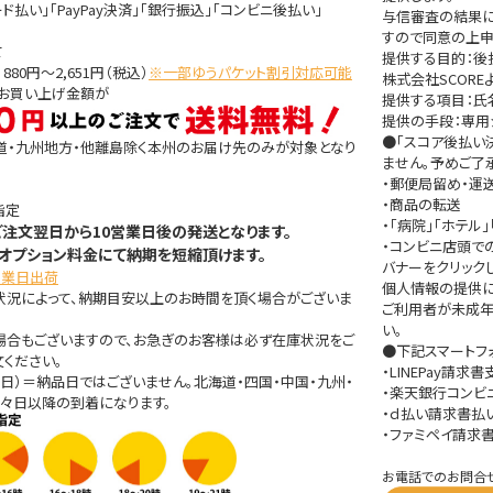
ド払い」「PayPay決済」「銀行振込」「コンビニ後払い」
与信審査の結果に
すので同意の上申
て
提供する目的：
80円～2,651円（税込）
※一部ゆうパケット割引対応可能
株式会社SCOR
きお買い上げ金額が
提供する項目：氏名
提供の手段：専用
●「スコア後払い
道・九州地方・他離島除く本州のお届け先のみが対象となり
ません。予めご了
・郵便局留め・運
・商品の転送
指定
・「病院」「ホテ
ご注文翌日から10営業日後の発送となります。
・コンビニ店頭で
オプション料金にて納期を短縮頂けます。
バナーをクリック
営業日出荷
個人情報の提供に関す
状況によって、納期目安以上のお時間を頂く場合がございま
ご利用者が未成年
い。
場合もございますので、お急ぎのお客様は必ず在庫状況をご
●下記スマートフ
ください。
・LINEPay請求
日）＝納品日ではございません。北海道・四国・中国・九州・
・楽天銀行コンビ
々日以降の到着になります。
・ｄ払い請求書払
・ファミペイ請求
お電話でのお問合