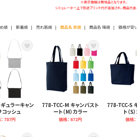
※表示価格は無地品となります。
シミュレーター上で別途プリント代が追加され、商品代金
すめ順
|
新着順
|
売れ筋順
|
商品名 昇順
|
商品名 降順
|
価格が安
1 レギュラーキャン
778-TCC-M キャンバスト
778-TCC-
サコッシュ
ート（M）カラー
ト（S
： 787円
価格： 672円
価格： 